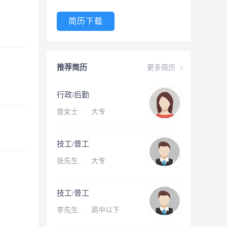
简历下载
推荐简历
更多简历
行政/后勤
曾女士
·
大专
技工/普工
张先生
·
大专
技工/普工
李先生
·
高中以下